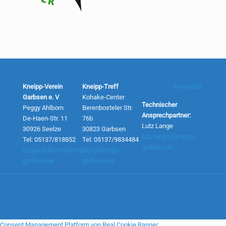
Kneipp-Verein
Kneipp-Treff
Anmelden
Garbsen e. V
Kohake-Center
Technischer
Peggy Ahlborn
Berenbosteler Str.
Ansprechpartner:
De-Haen-Str. 11
76b
Lutz Lange
30926 Seelze
30823 Garbsen
lutz.lange@kneipp-
Tel: 05137/818852
Tel: 05137/9834484
garbsen.de
peggy.ahlborn@kneipp-
info@kneipp-
garbsen.de
garbsen.de
Consent Management Platform von Real Cookie Banner