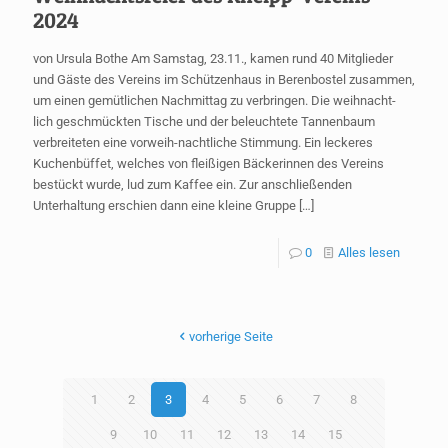
2024
von Ursula Bothe Am Samstag, 23.11., kamen rund 40 Mitglieder
und Gäste des Vereins im Schützenhaus in Berenbostel zusammen,
um einen gemütlichen Nachmittag zu verbringen. Die weihnacht-
lich geschmückten Tische und der beleuchtete Tannenbaum
verbreiteten eine vorweih-nachtliche Stimmung. Ein leckeres
Kuchenbüffet, welches von fleißigen Bäckerinnen des Vereins
bestückt wurde, lud zum Kaffee ein. Zur anschließenden
Unterhaltung erschien dann eine kleine Gruppe
[…]
0
Alles lesen
vorherige Seite
1
2
3
4
5
6
7
8
9
10
11
12
13
14
15