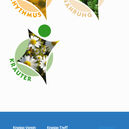
Kneipp-Verein
Kneipp-Treff
Anmelden